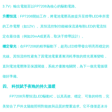
3.7V）輸出電能至以FP7208為核心的驅動電路。
升壓恒流
：FP7208開始工作，將電池電壓高效提升至燈帶LED串所需
的工作電壓（如12V）。其恒流控制功能確保流過每顆LED的電流恒
定在最佳值（例如20mA或更高，取決于燈帶設計）。
穩定發光
：在FP7208的精準驅動下，超亮LED燈帶發出明亮而穩定的
光線。其恒流特性避免了因電池電量逐漸消耗導致的燈光逐漸變暗，
直到電池電壓降至保護閾值，系統才優雅地關閉，為下一個充電循環
做好準備。
四、 科技賦予夜晚的持久溫暖
FP7208升壓恒流LED驅動IC，以其高效、穩定、可靠的特性，完
美契合了戶外太陽能照明對能效與品質的雙重追求。它不僅僅是冰冷