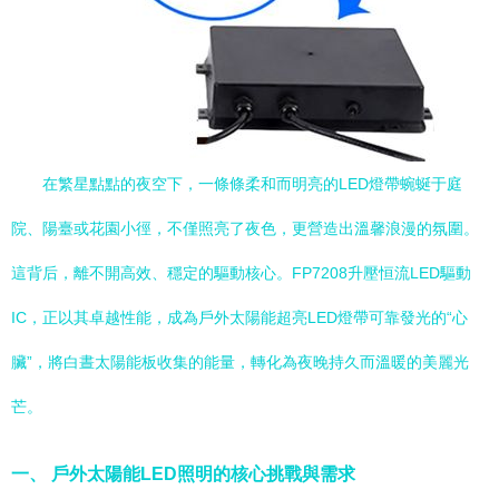
在繁星點點的夜空下，一條條柔和而明亮的LED燈帶蜿蜒于庭
院、陽臺或花園小徑，不僅照亮了夜色，更營造出溫馨浪漫的氛圍。
這背后，離不開高效、穩定的驅動核心。FP7208升壓恒流LED驅動
IC，正以其卓越性能，成為戶外太陽能超亮LED燈帶可靠發光的“心
臟”，將白晝太陽能板收集的能量，轉化為夜晚持久而溫暖的美麗光
芒。
一、 戶外太陽能LED照明的核心挑戰與需求