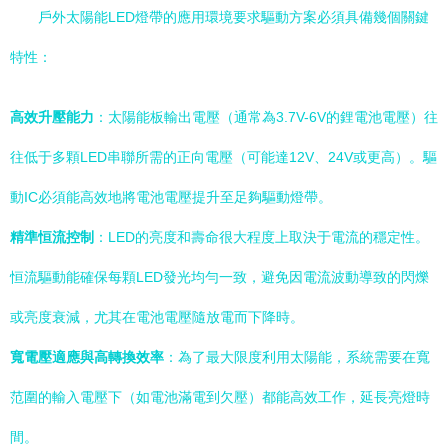
戶外太陽能LED燈帶的應用環境要求驅動方案必須具備幾個關鍵
特性：
高效升壓能力
：太陽能板輸出電壓（通常為3.7V-6V的鋰電池電壓）往
往低于多顆LED串聯所需的正向電壓（可能達12V、24V或更高）。驅
動IC必須能高效地將電池電壓提升至足夠驅動燈帶。
精準恒流控制
：LED的亮度和壽命很大程度上取決于電流的穩定性。
恒流驅動能確保每顆LED發光均勻一致，避免因電流波動導致的閃爍
或亮度衰減，尤其在電池電壓隨放電而下降時。
寬電壓適應與高轉換效率
：為了最大限度利用太陽能，系統需要在寬
范圍的輸入電壓下（如電池滿電到欠壓）都能高效工作，延長亮燈時
間。