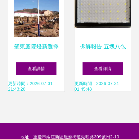
肇東庭院燈新選擇
拆解報告 五塊八包
風光互補LED路燈
郵的28LED天黑常
查看詳情
查看詳情
的卓越性能與優質
亮太陽能壁燈，探
更新時間：2026-07-31
更新時間：2026-07-31
21:43:20
01:45:48
廠家
究其內在奧秘
地址：重慶市兩江新區鴛鴦街道湖映路309號附2-10