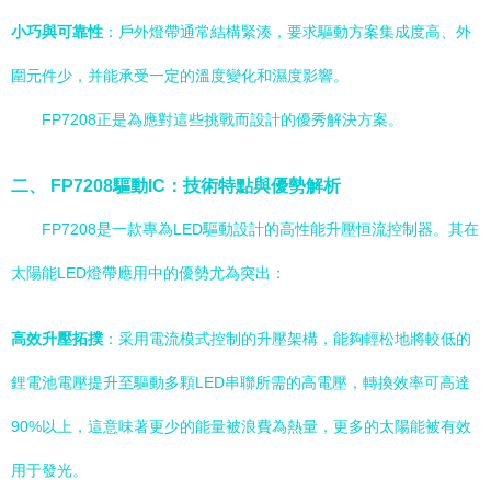
小巧與可靠性
：戶外燈帶通常結構緊湊，要求驅動方案集成度高、外
圍元件少，并能承受一定的溫度變化和濕度影響。
FP7208正是為應對這些挑戰而設計的優秀解決方案。
二、 FP7208驅動IC：技術特點與優勢解析
FP7208是一款專為LED驅動設計的高性能升壓恒流控制器。其在
太陽能LED燈帶應用中的優勢尤為突出：
高效升壓拓撲
：采用電流模式控制的升壓架構，能夠輕松地將較低的
鋰電池電壓提升至驅動多顆LED串聯所需的高電壓，轉換效率可高達
90%以上，這意味著更少的能量被浪費為熱量，更多的太陽能被有效
用于發光。