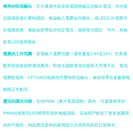
精準的恒流輸出
：芯片通過外部采樣電阻精確設定輸出電流，并內置
反饋環路進行實時調節。無論輸入電壓如何變化，或LED正向電壓存
在個體差異，都能為燈帶提供恒定電流，保障發光穩定、均勻，有效
延長LED使用壽命。
寬廣的工作范圍
：其寬輸入電壓范圍（通常覆蓋2.8V至24V）完美適
配單節或多節鋰電池應用。即使太陽能電池在陰雨天充電不足，電池
電壓較低時，FP7208仍能維持升壓和恒流輸出，確保燈帶在多數夜晚
都能正常點亮。
靈活的調光功能
：支持PWM（脈沖寬度調制）調光，可通過簡單的
PWM信號實現LED燈帶亮度的無級調節。這為用戶創造了更多氛圍營
造的可能性，例如實現柔和的夜間指引光或明亮的節日裝飾光。