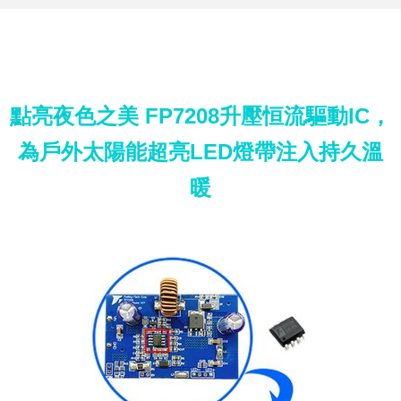
點亮夜色之美 FP7208升壓恒流驅動IC，
為戶外太陽能超亮LED燈帶注入持久溫
暖