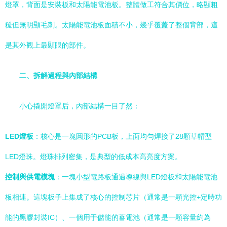
燈罩，背面是安裝板和太陽能電池板。整體做工符合其價位，略顯粗
糙但無明顯毛刺。太陽能電池板面積不小，幾乎覆蓋了整個背部，這
是其外觀上最顯眼的部件。
二、拆解過程與內部結構
小心撬開燈罩后，內部結構一目了然：
LED燈板
：核心是一塊圓形的PCB板，上面均勻焊接了28顆草帽型
LED燈珠。燈珠排列密集，是典型的低成本高亮度方案。
控制與供電模塊
：一塊小型電路板通過導線與LED燈板和太陽能電池
板相連。這塊板子上集成了核心的控制芯片（通常是一顆光控+定時功
能的黑膠封裝IC）、一個用于儲能的蓄電池（通常是一顆容量約為