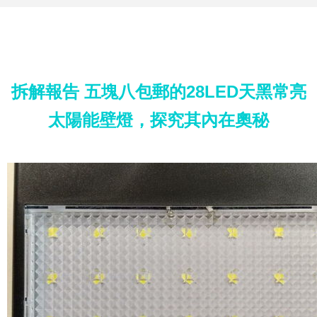
拆解報告 五塊八包郵的28LED天黑常亮
太陽能壁燈，探究其內在奧秘