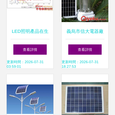
LED照明產品在生
義烏市信大電器廠
產在線測試的可行
照亮戶外的綠色能
查看詳情
查看詳情
性與必要性
源專家——太陽能
更新時間：2026-07-31
更新時間：2026-07-31
03:59:01
18:27:53
LED、充氣燈、戶
外燈與露營燈全解
析