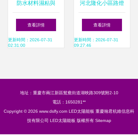
防水材料濕粘與
河北隆化小區路燈
LED太陽能板 技術
建設 市電路燈與
查看詳情
查看詳情
融合與應用前景
LED太陽能板的協
更新時間：2026-07-31
更新時間：2026-07-31
02:31:00
09:27:46
同管理
地址：重慶市兩江新區鴛鴦街道湖映路309號附2-10
電話：1650281**
Copyright © 2026
www.dslfy.com
LED太陽能板
重慶翰君杭維信息科
技有限公司
LED太陽能板
版權所有
Sitemap