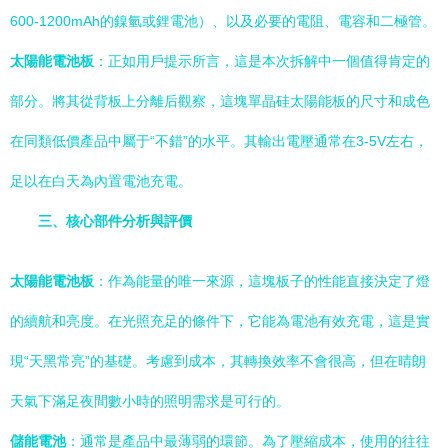
600-1200mAh的鎳氫或鋰電池）、以及必要的電阻、電容和二極管。
太陽能電池板
：正如用戶提示所言，這是本次拆解中一個值得肯定的
部分。將其從背板上分離后觀察，這塊單晶硅太陽能板的尺寸和成色
在同類低價產品中屬于“不錯”的水平。其輸出電壓通常在3-5V左右，
足以在白天為內置電池充電。
三、核心部件分析與評價
太陽能電池板
：作為能量的唯一來源，這塊板子的性能直接決定了燈
的續航和亮度。在光照充足的條件下，它能為電池有效充電，這是實
現“天黑常亮”的基礎。考慮到成本，其轉換效率不會很高，但在晴朗
天氣下滿足夜間數小時的照明需求是可行的。
儲能電池
：通常是產品中最薄弱的環節。為了壓縮成本，使用的往往