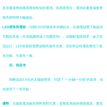
是容量虛標或循環壽命較短的電池。長期使用后，電池容量衰減會導
致亮燈時間大幅縮短。
LED燈珠與電路
：28顆LED并聯或串并聯結合，在滿電狀態下能提供
可觀的亮度（作為氛圍燈或小范圍照明）。但驅動電路簡單，缺乏恒
流設計，LED容易因電壓波動而過早光衰。光控和定時電路實現了基
本功能，可靠性一般。
四、與思考
拆解這款5.8元的太陽能壁燈，印證了“一分錢一分貨”的道理，但
也發現了一些亮點：
優勢
：太陽能電池板的用料相對扎實，是整套系統的價值擔當。實現