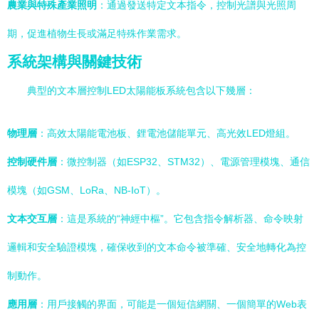
農業與特殊產業照明
：通過發送特定文本指令，控制光譜與光照周
期，促進植物生長或滿足特殊作業需求。
系統架構與關鍵技術
典型的文本層控制LED太陽能板系統包含以下幾層：
物理層
：高效太陽能電池板、鋰電池儲能單元、高光效LED燈組。
控制硬件層
：微控制器（如ESP32、STM32）、電源管理模塊、通信
模塊（如GSM、LoRa、NB-IoT）。
文本交互層
：這是系統的“神經中樞”。它包含指令解析器、命令映射
邏輯和安全驗證模塊，確保收到的文本命令被準確、安全地轉化為控
制動作。
應用層
：用戶接觸的界面，可能是一個短信網關、一個簡單的Web表